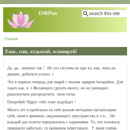
Перейти
ESRPlan
Поиск
к
основному
содержанию
Главная
Строка
навигации
Ешь, спи, отдыхай, планируй!
Да, да…именно так ! Но это система не про то, как, лежа на
диване, добиться успеха
:)
Это в первую очередь для людей с малым зарядом батарейки. Для
таких как, я
:)
Желающих сделать много, но не умеющих
рационально распределить свои силы.
Попробуй! Вдруг тебе тоже подойдет !
Много лет я пробовала на себе разные методики организации
себя, своего времени, окружающего пространства и т.п.…Но
каждый раз взлеты чередовались с падениями. То, что поначалу
прекрасно работало, со временем переставало. У меня слабая