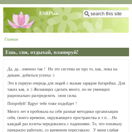
Перейти
ESRPlan
Поиск
к
основному
содержанию
Главная
Строка
навигации
Ешь, спи, отдыхай, планируй!
Да, да…именно так ! Но это система не про то, как, лежа на
диване, добиться успеха
:)
Это в первую очередь для людей с малым зарядом батарейки. Для
таких как, я
:)
Желающих сделать много, но не умеющих
рационально распределить свои силы.
Попробуй! Вдруг тебе тоже подойдет !
Много лет я пробовала на себе разные методики организации
себя, своего времени, окружающего пространства и т.п.…Но
каждый раз взлеты чередовались с падениями. То, что поначалу
прекрасно работало, со временем переставало. У меня слабая